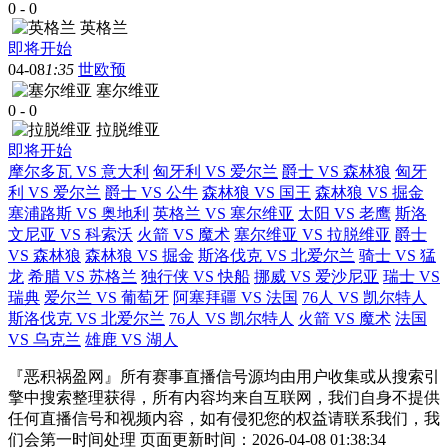
0
-
0
英格兰
即将开始
04-08
1:35
世欧预
塞尔维亚
0
-
0
拉脱维亚
即将开始
摩尔多瓦 VS 意大利
匈牙利 VS 爱尔兰
爵士 VS 森林狼
匈牙
利 VS 爱尔兰
爵士 VS 公牛
森林狼 VS 国王
森林狼 VS 掘金
塞浦路斯 VS 奥地利
英格兰 VS 塞尔维亚
太阳 VS 老鹰
斯洛
文尼亚 VS 科索沃
火箭 VS 魔术
塞尔维亚 VS 拉脱维亚
爵士
VS 森林狼
森林狼 VS 掘金
斯洛伐克 VS 北爱尔兰
骑士 VS 猛
龙
希腊 VS 苏格兰
独行侠 VS 快船
挪威 VS 爱沙尼亚
瑞士 VS
瑞典
爱尔兰 VS 葡萄牙
阿塞拜疆 VS 法国
76人 VS 凯尔特人
斯洛伐克 VS 北爱尔兰
76人 VS 凯尔特人
火箭 VS 魔术
法国
VS 乌克兰
雄鹿 VS 湖人
『恶积祸盈网』所有赛事直播信号源均由用户收集或从搜索引
擎中搜索整理获得，所有内容均来自互联网，我们自身不提供
任何直播信号和视频内容，如有侵犯您的权益请联系我们，我
们会第一时间处理 页面更新时间：2026-04-08 01:38:34