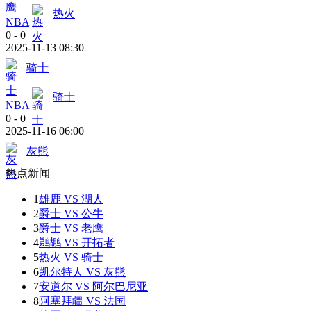
热火
NBA
0
-
0
2025-11-13 08:30
骑士
骑士
NBA
0
-
0
2025-11-16 06:00
灰熊
热点新闻
1
雄鹿 VS 湖人
2
爵士 VS 公牛
3
爵士 VS 老鹰
4
鹈鹕 VS 开拓者
5
热火 VS 骑士
6
凯尔特人 VS 灰熊
7
安道尔 VS 阿尔巴尼亚
8
阿塞拜疆 VS 法国