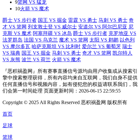
9
篮网 VS 猛龙
10
火箭 VS 魔术
爵士 VS 步行者
国王 VS 掘金
雷霆 VS 勇士
马刺 VS 勇士
奇
才 VS 篮网
列支敦士登 VS 威尔士
安道尔 VS 阿尔巴尼亚
尼
克斯 VS 魔术
阿塞拜疆 VS 冰岛
爵士 VS 步行者
克罗地亚 VS
法罗群岛
法国 VS 乌克兰
魔术 VS 篮网
太阳 VS 鹈鹕
以色列
VS 摩尔多瓦
哈萨克斯坦 VS 比利时
爱尔兰 VS 葡萄牙
瑞士
VS 瑞典
国王 VS 掘金
马刺 VS 勇士
奇才 VS 篮网
凯尔特人
VS 灰熊
波兰 VS 荷兰
火箭 VS 魔术
『恶积祸盈网』所有赛事直播信号源均由用户收集或从搜索引
擎中搜索整理获得，所有内容均来自互联网，我们自身不提供
任何直播信号和视频内容，如有侵犯您的权益请联系我们，我
们会第一时间处理 页面更新时间：2026-06-15 22:59:55
Copyright © 2025 All Rights Reserved 恶积祸盈网 版权所有
首页
足球
篮球