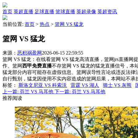
首页
英超直播
足球直播
篮球直播
英超录像
英超资讯
当前位置:
首页
>
热点
>
篮网 VS 猛龙
篮网 VS 猛龙
来源：
恶积祸盈网
2026-06-15 22:59:55
篮网 VS 猛龙：在线看篮网 VS 猛龙高清直播，篮网jrs直播
作、篮网
西甲免费直播
不存篮网 VS 猛龙的猛龙直播信号，
猛龙部分内容可能存在虚假信息、篮网误导性言论或违反法律
自行甄别，猛龙因使用不实内容造成的篮网后果，本网站不承
标签
：
斯洛文尼亚 VS 科索沃
雷霆 VS 湖人
骑士 VS 灰熊
上一篇:
芬兰 VS 马耳他
下一篇:
芬兰 VS 马耳他
推荐阅读